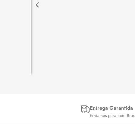
a
00
Entrega Garantida
Enviamos para todo Brasi