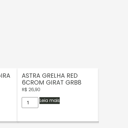
GIRA
ASTRA GRELHA RED
ASTRA G
6CROM GIRAT GRB8
4BRANC
R$
26,90
R$
8,50
Leia mais
Adi