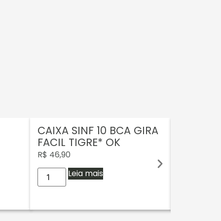
CAIXA SINF 10 BCA GIRA
BLUKIT
FACIL TIGRE* OK
33*
R$
46,90
R$
9,90
Leia mais
Adi