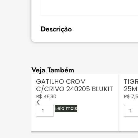
Descrição
Veja Também
O BR GR
GATILHO CROM
TIGR
IGRE
C/CRIVO 240205 BLUKIT
25M
R$
49,90
R$
7,
Leia mais